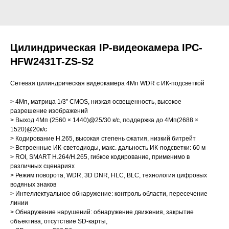
Цилиндрическая IP-видеокамера IPC-
HFW2431T-ZS-S2
Сетевая цилиндрическая видеокамера 4Мп WDR с ИК-подсветкой
> 4Мп, матрица 1/3” CMOS, низкая освещенность, высокое
разрешение изображений
> Выход 4Мп (2560 × 1440)@25/30 к/с, поддержка до 4Мп(2688 ×
1520)@20к/с
> Кодирование H.265, высокая степень сжатия, низкий битрейт
> Встроенные ИК-светодиоды, макс. дальность ИК-подсветки: 60 м
> ROI, SMART H.264/H.265, гибкое кодирование, применимо в
различных сценариях
> Режим поворота, WDR, 3D DNR, HLC, BLC, технология цифровых
водяных знаков
> Интеллектуальное обнаружение: контроль области, пересечение
линии
> Обнаружение нарушений: обнаружение движения, закрытие
объектива, отсутствие SD-карты,