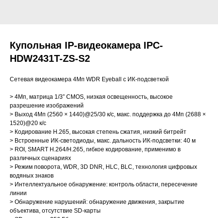
Купольная IP-видеокамера IPC-
HDW2431T-ZS-S2
Сетевая видеокамера 4Мп WDR Eyeball с ИК-подсветкой
> 4Мп, матрица 1/3” CMOS, низкая освещенность, высокое
разрешение изображений
> Выход 4Мп (2560 × 1440)@25/30 к/с, макс. поддержка до 4Мп (2688 ×
1520)@20 к/с
> Кодирование H.265, высокая степень сжатия, низкий битрейт
> Встроенные ИК-светодиоды, макс. дальность ИК-подсветки: 40 м
> ROI, SMART H.264/H.265, гибкое кодирование, применимо в
различных сценариях
> Режим поворота, WDR, 3D DNR, HLC, BLC, технология цифровых
водяных знаков
> Интеллектуальное обнаружение: контроль области, пересечение
линии
> Обнаружение нарушений: обнаружение движения, закрытие
объектива, отсутствие SD-карты